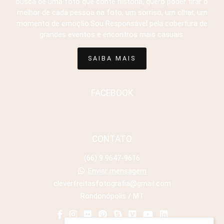
busca de uma foto que conte história, quero poder tirar o
melhor de cada pessoa na foto, um sorriso, um olhar, um
momento de emoção.Sou Responsável pela cobertura de
grandes eventos e encontros mais casuais.
SAIBA MAIS
FACEBOOK
CONTATO
(66) 9 9647-9616
Enviar mensagem
cleverfreitasfotografia@gmail.com
Rondonópolis / MT